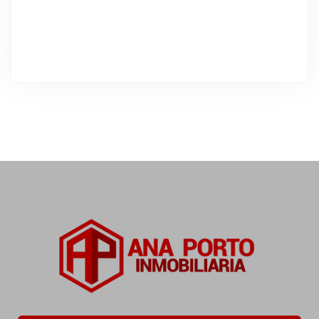
DESTACADO
En Venta
Estupenda casa con 2500 metros de
parcela, en Castrelo
Lugar de Quintáns Castrelo
495.000,00€
5
Dormitorios
4
Baños
2500
m²
41