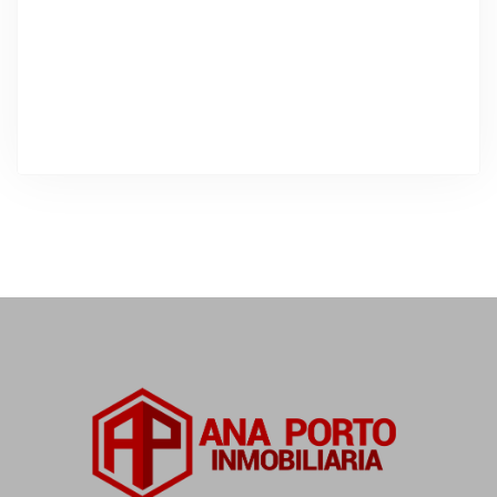
DESTACADO
Alquiler Temporal
Exclusiva vivienda en alquiler en O
Grove
Rúa da Igrexa, 6, 36989 O Grove, Pontevedra, España
Precio a consultar
3
Dormitorios
3
Baños
130
m²
26