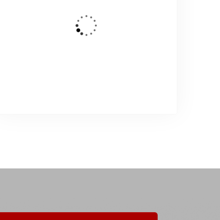
DESTACADO
En Venta
Casa rústica en primera línea
P.º de Lordelo, El Grove, 36980 O Grove,
Pontevedra, España
300.000,00€
1
Dormitorios
1
Baños
110
m²