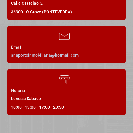
Bajo con terraza en urbanización
Calle Castelao, 2
privada
36980 - O Grove (PONTEVEDRA)
Borreiros 19, O Grove
214.000,00€
225.000,00€
Email
anaportoinmobiliaria@hotmail.com
3
Dormitorios
2
Baños
100
m²
22
Horario
Lunes a Sábado
10:00 - 13:00 || 17:00 - 20:30