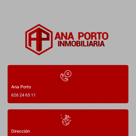
9
Dormitorios
9
Baños
450
m²
24
Ana Porto
626 24 65 11
DESTACADO
VENDIDO
Dirección