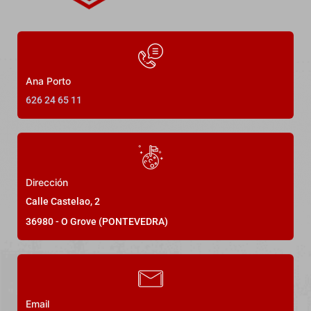
39
Ana Porto
626 24 65 11
DESTACADO
En Venta
Dirección
Calle Castelao, 2
Estupenda casa con 2500 metros de
36980 - O Grove (PONTEVEDRA)
parcela, en Castrelo
Lugar de Quintáns Castrelo
495.000,00€
Email