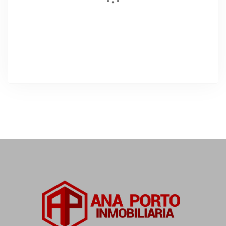
DESTACADO
En Venta
Próxima construcción de chalets
independientes en Soutullo-Noalla
Parcelas de 500 metros
SOUTULLO NOALLA
Precio a consultar
2
Dormitorios
1
Baños
500
m²