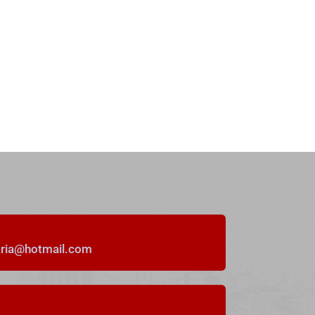
21
DESTACADO
Alquiler Temporal
Espectacular duplex en alquiler en
La Isla de La Toja
aria@hotmail.com
Rúa Don Pedro, 36991, Pontevedra, España
Precio a consultar