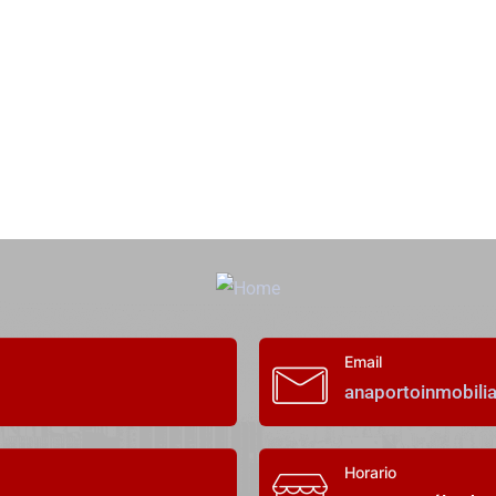
Email
anaportoinmobili
Horario