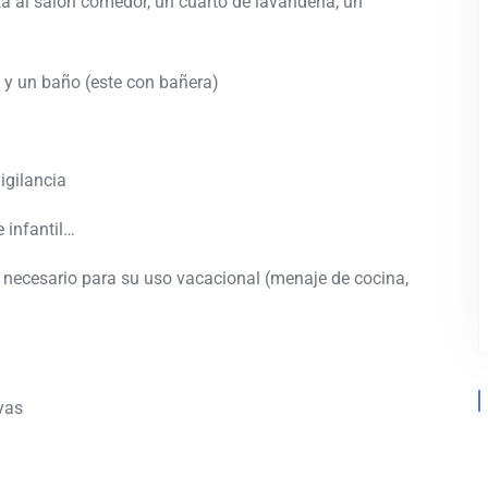
ta al salón comedor, un cuarto de lavandería, un
s y un baño (este con bañera)
igilancia
e infantil…
necesario para su uso vacacional (menaje de cocina,
yas