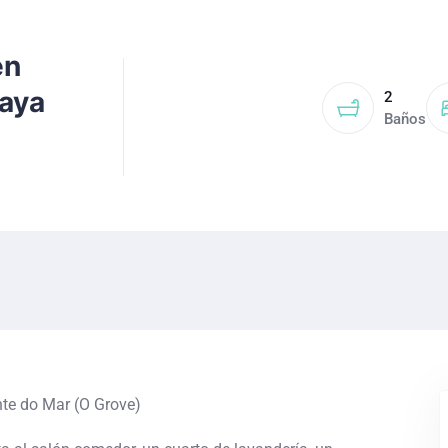
en
laya
2
Baños
nte do Mar (O Grove)