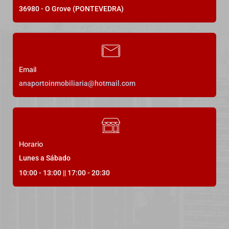
parcela, en Castrelo
36980 - O Grove (PONTEVEDRA)
Lugar de Quintáns Castrelo
495.000,00€
Email
anaportoinmobiliaria@hotmail.com
5
Dormitorios
4
Baños
2500
m²
21
Horario
Lunes a Sábado
10:00 - 13:00 || 17:00 - 20:30