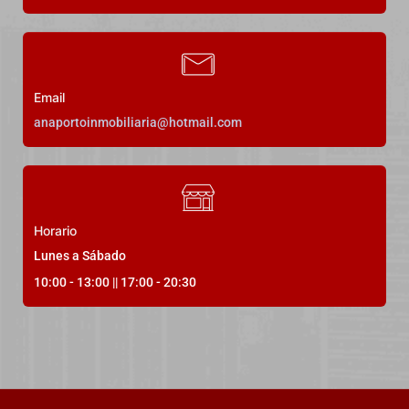
Rúa Don Pedro, 36991, Pontevedra, España
Precio a consultar
Email
anaportoinmobiliaria@hotmail.com
3
Dormitorios
3
Baños
120
m²
1
Horario
Lunes a Sábado
10:00 - 13:00 || 17:00 - 20:30
DESTACADO
En Venta