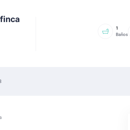
finca
1
Baños
8
a