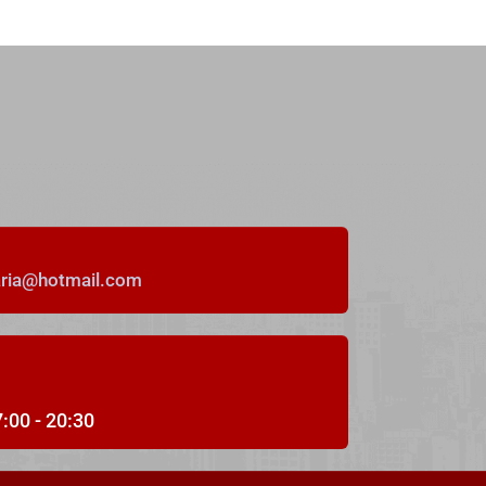
4
Dormitorios
2
Baños
124
m²
26
aria@hotmail.com
DESTACADO
Alquiler Temporal
Estupendo piso muy amplio en el
centro de O Grove
7:00 - 20:30
Rúa Luis A. Mestre, O Grove, Pontevedra, España