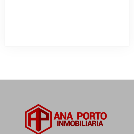
DESTACADO
Alquiler Temporal
Vivienda en planta baja con jardín,
terraza y vistas al mar
Isla de La Toja, Pontevedra, España
Precio a consultar
3
Dormitorios
2
Baños
150
m²
18