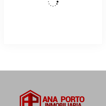
DESTACADO
Alquiler Temporal
Precioso apartamento en alquiler con
vistas al mar
Rúa Teniente Domínguez, Pontevedra, España
Precio a consultar
2
Dormitorios
1
Baños
67
m²