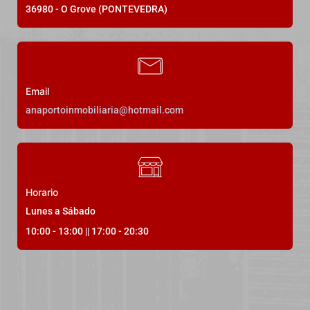
centro de O Grove
36980 - O Grove (PONTEVEDRA)
Rúa Luis A. Mestre, O Grove, Pontevedra, España
Precio a consultar
Email
anaportoinmobiliaria@hotmail.com
3
Dormitorios
2
Baños
120
m²
19
Horario
Lunes a Sábado
10:00 - 13:00 || 17:00 - 20:30