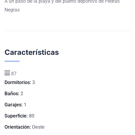
A un paso de la playa y del puerto deportivo de Pedras
Negras
Características
87
Dormitorios:
3
Baños:
2
Garajes:
1
Superficie:
80
Orientación:
Oeste