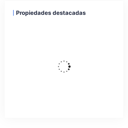
Propiedades destacadas
26
DESTACADO
Alquiler Temporal
Estupendo piso muy amplio en el
centro de O Grove