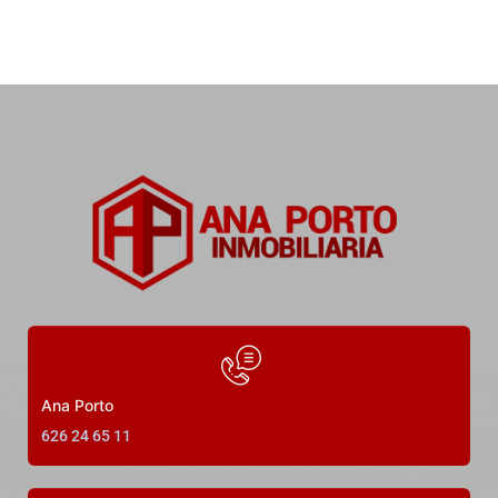
Rúa Luis A. Mestre, O Grove, Pontevedra, España
Precio a consultar
3
Dormitorios
2
Baños
120
m²
34
Ana Porto
626 24 65 11