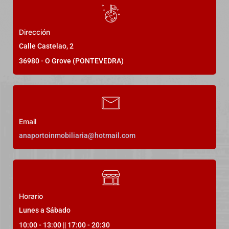
DESTACADO
Alquiler Temporal
Dirección
Exclusiva vivienda en alquiler en O
Calle Castelao, 2
Grove
36980 - O Grove (PONTEVEDRA)
Rúa da Igrexa, 6, 36989 O Grove, Pontevedra, España
Precio a consultar
Email
anaportoinmobiliaria@hotmail.com
3
Dormitorios
3
Baños
130
m²
22
Horario
Lunes a Sábado
10:00 - 13:00 || 17:00 - 20:30