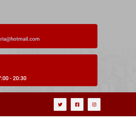
19
aria@hotmail.com
DESTACADO
Alquiler Temporal
7:00 - 20:30
Precioso apartamento en alquiler
con vistas al mar
Rúa Teniente Domínguez, Pontevedra, España
Precio a consultar