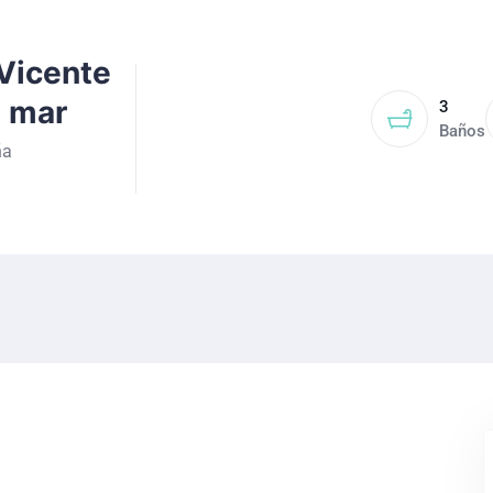
Vicente
l mar
3
Baños
ña