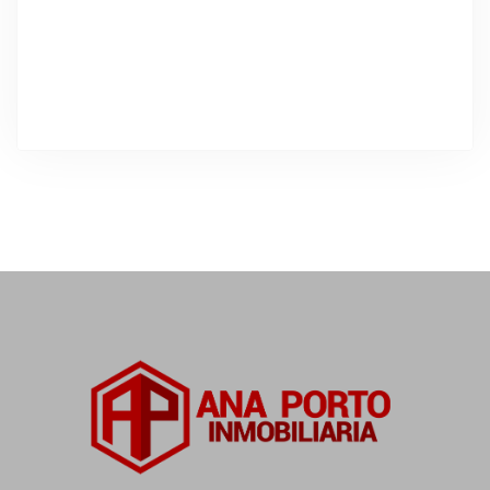
DESTACADO
Alquiler Temporal
Exclusiva vivienda en alquiler en O
Grove
Rúa da Igrexa, 6, 36989 O Grove, Pontevedra, España
Precio a consultar
3
Dormitorios
3
Baños
130
m²
21