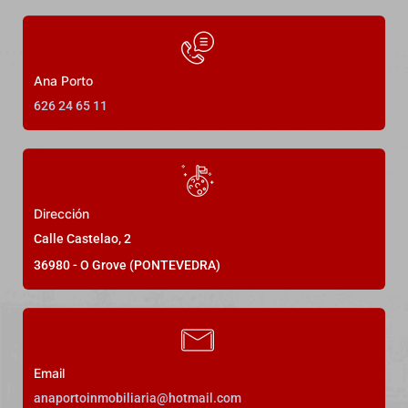
Ana Porto
626 24 65 11
DESTACADO
Alquiler Temporal
Dirección
Espectacular duplex en alquiler en La
Calle Castelao, 2
Isla de La Toja
36980 - O Grove (PONTEVEDRA)
Rúa Don Pedro, 36991, Pontevedra, España
Precio a consultar
Email
anaportoinmobiliaria@hotmail.com
3
Dormitorios
3
Baños
120
m²