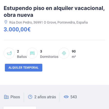
Estupendo piso en alquiler vacacional,
obra nueva
Rúa Don Pedro, 36991 O Grove, Pontevedra, España
3.000,00€
2
3
90
Baños
Dormitorios
m²
ALQUILER TEMPORAL
Pisos
2 años atrás
543