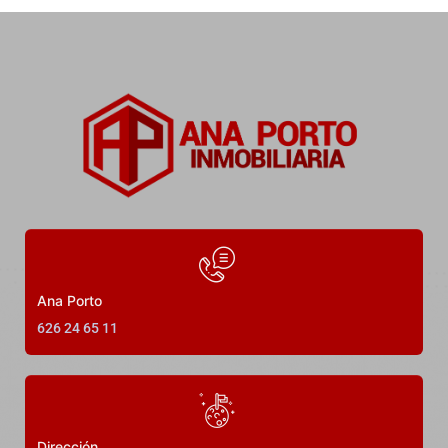
Precio a consultar
2
Dormitorios
1
Baños
67
m²
1
Ana Porto
626 24 65 11
DESTACADO
En Venta
Dirección