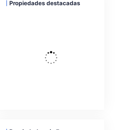
Propiedades destacadas
19
DESTACADO
Alquiler Temporal
Precioso apartamento en alquiler
con vistas al mar
Rúa Teniente Domínguez, Pontevedra, España