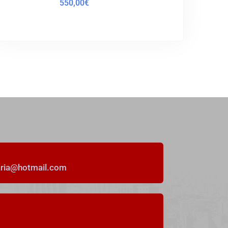
de parcela, en Castrelo
550,00€
Lugar de Quintáns Castrelo
495.000,00€
5
Dormitorios
4
Baños
2500
m²
41
aria@hotmail.com
DESTACADO
En Venta