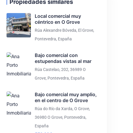
Precio a consultar
Propiedades similares
Local comercial muy
céntrico en O Grove
2
Dormitorios
1
Baños
67
m²
Rúa Alexandre Bóveda, El Grove,
Pontevedra, España
39
Bajo comercial con
estupendas vistas al mar
Rúa Castelao, 202, 36989 O
Grove, Pontevedra, España
Bajo comercial muy amplio,
en el centro de O Grove
DESTACADO
En Venta
Rúa do Río da Xarda, O Grove,
36980 O Grove, Pontevedra,
Estupenda casa con 2500 metros
España