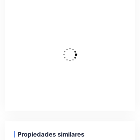
19
DESTACADO
Alquiler Temporal
Precioso apartamento en alquiler con
vistas al mar
Rúa Teniente Domínguez, Pontevedra, España
Propiedades similares