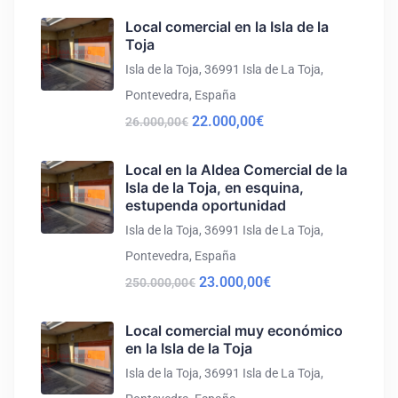
Precio a consultar
Local comercial en la Isla de la
Toja
Isla de la Toja, 36991 Isla de La Toja,
2
Dormitorios
1
Baños
67
m²
Pontevedra, España
22.000,00€
26.000,00€
19
Local en la Aldea Comercial de la
Isla de la Toja, en esquina,
estupenda oportunidad
Isla de la Toja, 36991 Isla de La Toja,
Pontevedra, España
23.000,00€
250.000,00€
Local comercial muy económico
en la Isla de la Toja
DESTACADO
Alquiler Temporal
Isla de la Toja, 36991 Isla de La Toja,