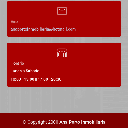
300.000,00€
Email
anaportoinmobiliaria@hotmail.com
1
Dormitorios
1
Baños
110
m²
21
Horario
Lunes a Sábado
10:00 - 13:00 || 17:00 - 20:30
DESTACADO
Alquiler Temporal
© Copyright 2000
Ana Porto Inmobiliaria