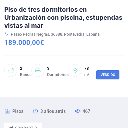
Piso de tres dormitorios en
Urbanización con piscina, estupendas
vistas al mar
Paseo Pedras Negras, 36988, Pontevedra, España
189.000,00€
2
3
78
Baños
Dormitorios
m²
VENDIDO
Pisos
3 años atrás
467
COMPARTIR