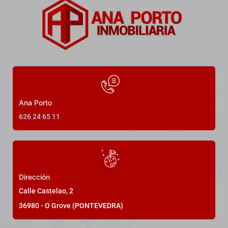
22
Ana Porto
626 24 65 11
DESTACADO
En Venta
Dirección
Casa rústica en primera línea
Calle Castelao, 2
P.º de Lordelo, El Grove, 36980 O Grove, Pontevedra,
36980 - O Grove (PONTEVEDRA)
España