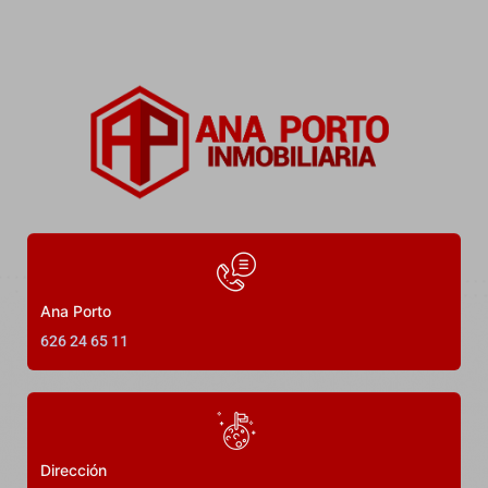
5
Dormitorios
4
Baños
2500
m²
26
Ana Porto
626 24 65 11
DESTACADO
Alquiler Temporal
Dirección