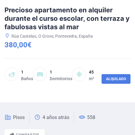
Precioso apartamento en alquiler
durante el curso escolar, con terraza y
fabulosas vistas al mar
Rúa Castelao, O Grove, Pontevedra, España
380,00€
1
1
45
Baños
Dormitorios
m²
ALQUILADO
Pisos
4 años atrás
558
COMPARTIR