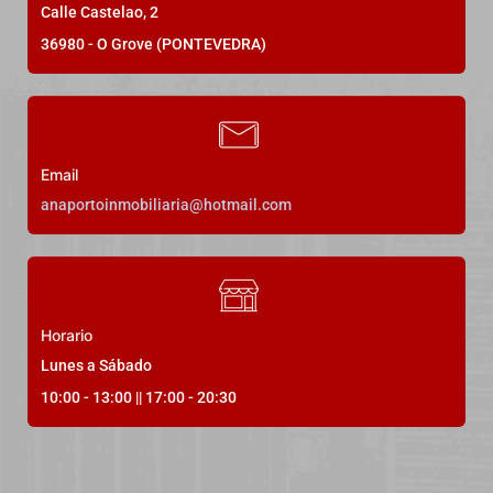
Estupendo piso muy amplio en el
Calle Castelao, 2
centro de O Grove
36980 - O Grove (PONTEVEDRA)
Rúa Luis A. Mestre, O Grove, Pontevedra, España
Precio a consultar
Email
anaportoinmobiliaria@hotmail.com
3
Dormitorios
2
Baños
120
m²
21
Horario
Lunes a Sábado
10:00 - 13:00 || 17:00 - 20:30