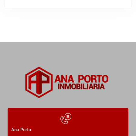
Exclusiva vivienda en alquiler en O
Grove
Rúa da Igrexa, 6, 36989 O Grove, Pontevedra, España
Precio a consultar
3
Dormitorios
3
Baños
130
m²
1
Ana Porto