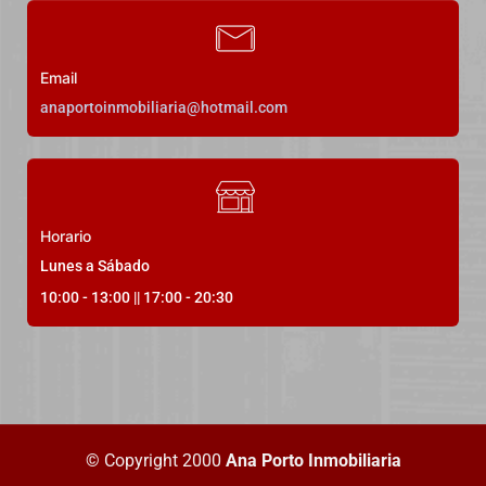
Email
anaportoinmobiliaria@hotmail.com
Horario
Lunes a Sábado
10:00 - 13:00 || 17:00 - 20:30
© Copyright 2000
Ana Porto Inmobiliaria